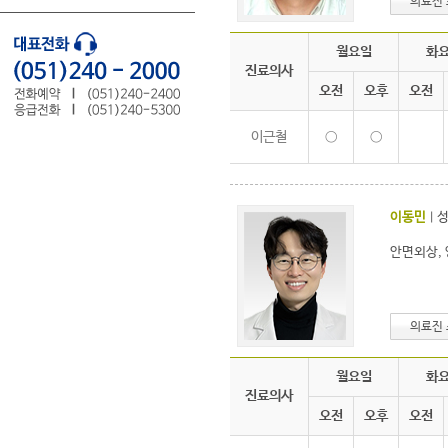
의료진
월요일
화
진료의사
오전
오후
오전
이근철
○
○
이동민
|
안면외상, 
의료진
월요일
화
진료의사
오전
오후
오전