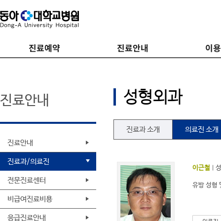
진료예약
진료안내
이
성형외과
진료안내
진료과 소개
의료진 소개
진료안내
진료과/의료진
이근철
|
전문진료센터
유방 성형 
비급여진료비용
응급진료안내