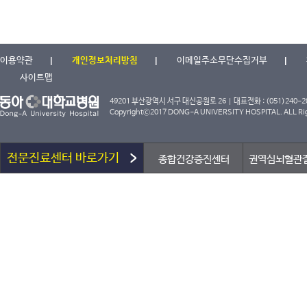
이용약관
개인정보처리방침
이메일주소무단수집거부
사이트맵
49201 부산광역시 서구 대신공원로 26 | 대표전화 : (051)240-2000
Copyrightⓒ2017 DONG-A UNIVERSITY HOSPITAL. ALL Rig
전문진료센터 바로가기
종합건강증진센터
권역심뇌혈관