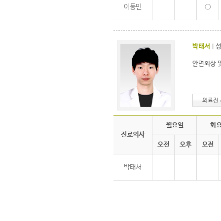
이동민
○
박태서
|
안면외상 
의료진
월요일
화
진료의사
오전
오후
오전
박태서