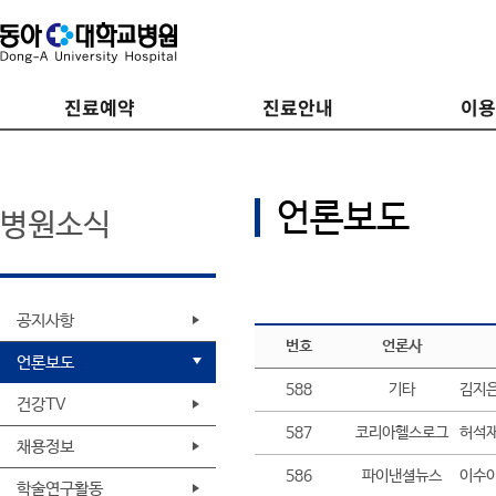
진료예약
진료안내
이
언론보도
병원소식
공지사항
번호
언론사
언론보도
588
기타
김지은
건강TV
587
코리아헬스로그
허석재
채용정보
586
파이낸셜뉴스
이수이
학술연구활동