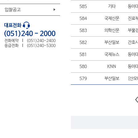
585
기타
동아대
입찰공고
584
국제신문
진료부
583
의학신문
부울경
582
부산일보
간호사
581
국제뉴스
동아대
580
KNN
동아대
579
부산일보
[산모