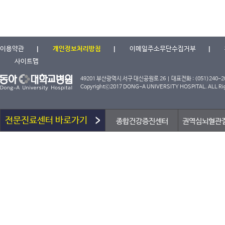
이용약관
개인정보처리방침
이메일주소무단수집거부
사이트맵
49201 부산광역시 서구 대신공원로 26 | 대표전화 : (051)240-2000
Copyrightⓒ2017 DONG-A UNIVERSITY HOSPITAL. ALL Rig
전문진료센터 바로가기
종합건강증진센터
권역심뇌혈관