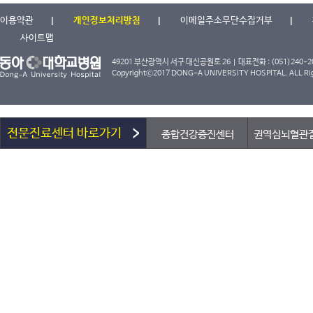
이용약관
개인정보처리방침
이메일주소무단수집거부
사이트맵
49201 부산광역시 서구 대신공원로 26 | 대표전화 : (051)240-2000
Copyrightⓒ2017 DONG-A UNIVERSITY HOSPITAL. ALL Rig
전문진료센터 바로가기
종합건강증진센터
권역심뇌혈관