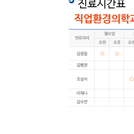
진료시간표
직업환경의학과
월요일
진료의사
오전
오후
오
김정일
○
○
김병권
조성식
○
이제니
김수연