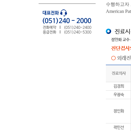
수행하고자 노력하
America
진료시
정인화 교수
진단검사
○
외래진
진료의사
김경희
우광숙
정인화
곽민선