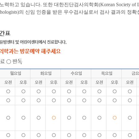
고 있습니다. 또한 대한진단검사의학회(Korean Society of Laborato
n Pathologists)의 신임 인증을 받은 우수검사실로서 검사 결과의
간표
 유방센터 및 어린이센터에서 진료합니다.
의학과는 방문예약 해주세요
료 ○ 판독
월요일
화요일
수요일
목요일
금요
오전
오후
오전
오후
오전
오후
오전
오후
오전
○
○
○
○
○
○
○
○
○
○
○
○
○
○
○
○
○
○
○
○
○
○
○
○
○
○
○
○
○
○
○
○
○
○
○
○