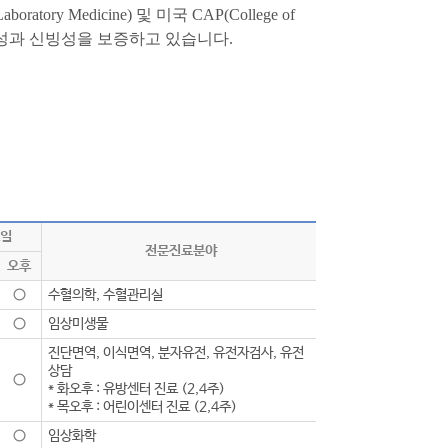
ry Medicine) 및 미국 CAP(College of
 정확성과 신빙성을 보증하고 있습니다.
일
전문진료분야
오후
○
수혈의학, 수혈관리실
○
임상미생물
진단면역, 이식면역, 분자유전, 유전자검사, 유전
상담
○
* 화오후 : 유방센터 진료 (2,4주)
* 목오후 : 어린이센터 진료 (2,4주)
○
임상화학