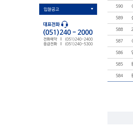
590
입찰공고
589
588
587
586
585
584