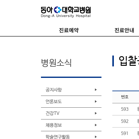
진료예약
진료안내
입찰
병원소식
공지사항
번호
언론보도
593
건강TV
592
채용정보
591
학술연구활동