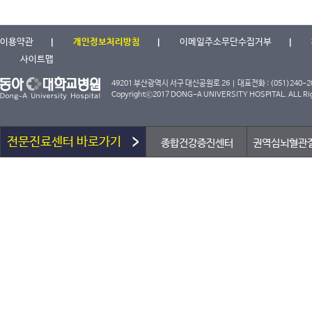
이용약관
개인정보처리방침
이메일주소무단수집거부
사이트맵
49201 부산광역시 서구 대신공원로 26 | 대표전화 : (051)240-2000
Copyrightⓒ2017 DONG-A UNIVERSITY HOSPITAL. ALL Rig
전문진료센터 바로가기
종합건강증진센터
권역심뇌혈관