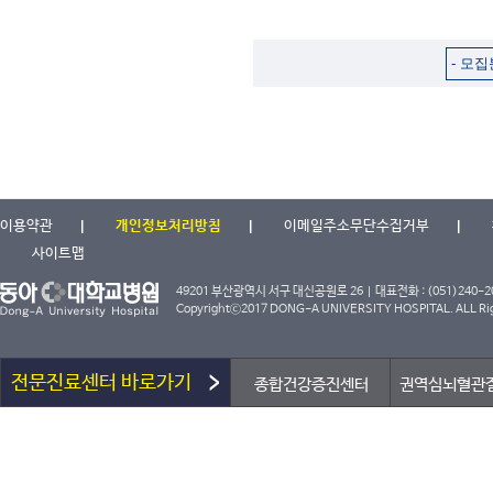
이용약관
개인정보처리방침
이메일주소무단수집거부
사이트맵
49201 부산광역시 서구 대신공원로 26 | 대표전화 : (051)240-2000
Copyrightⓒ2017 DONG-A UNIVERSITY HOSPITAL. ALL Rig
전문진료센터 바로가기
종합건강증진센터
권역심뇌혈관