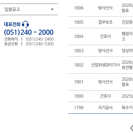
202
1806
방사선사
입찰공고
발표
1805
업무보조
건강증
행정지
1804
간호사
고
1803
방사선사
영상의
202
1802
산업위생관리기사
류전형
202
1801
방사선사
발표
1800
간호사
202
1799
치기공사
특수기