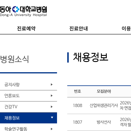
진료예약
진료안내
이
채용정보
병원소식
공지사항
번호
모집분야
언론보도
202
1808
산업위생관리기사
건강TV
차 면
채용정보
202
1807
방사선사
격자 
학술연구활동